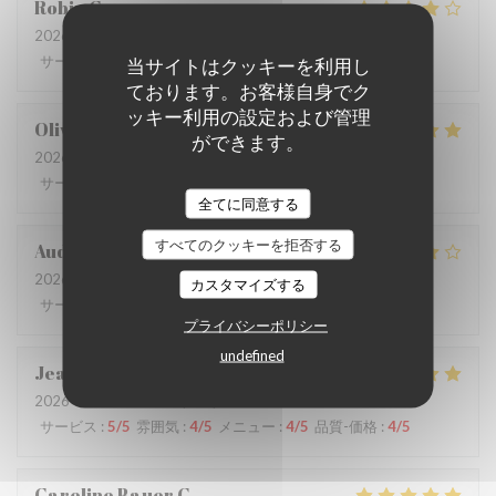
Robin
G
2026-07-09
- 12:30 - ゲスト 3
サービス
:
4
/5
雰囲気
:
4
/5
メニュー
:
4
/5
品質-価格
:
3
/5
当サイトはクッキーを利用し
ております。お客様自身でク
ッキー利用の設定および管理
Olivia
L
ができます。
2026-06-26
- 12:30 - ゲスト 9
サービス
:
5
/5
雰囲気
:
5
/5
メニュー
:
5
/5
品質-価格
:
4
/5
全てに同意する
すべてのクッキーを拒否する
Audrey
R
2026-06-22
- 19:30 - ゲスト 6
カスタマイズする
サービス
:
3
/5
雰囲気
:
5
/5
メニュー
:
4
/5
品質-価格
:
4
/5
プライバシーポリシー
undefined
Jean-Claude
M
2026-06-25
- 12:30 - ゲスト 2
サービス
:
5
/5
雰囲気
:
4
/5
メニュー
:
4
/5
品質-価格
:
4
/5
Caroline Bauer
C