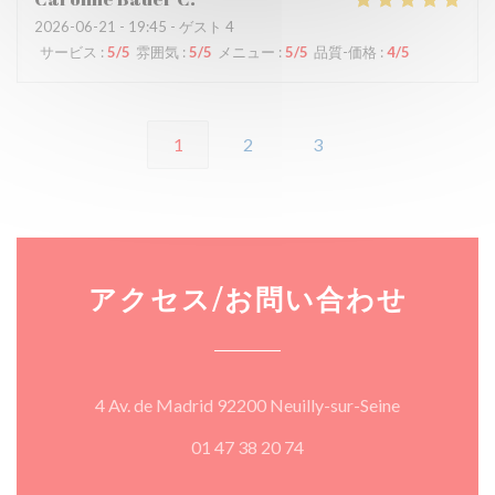
2026-06-21
- 19:45 - ゲスト 4
サービス
:
5
/5
雰囲気
:
5
/5
メニュー
:
5
/5
品質-価格
:
4
/5
1
2
3
アクセス/お問い合わせ
((新しいウ
4 Av. de Madrid 92200 Neuilly-sur-Seine
01 47 38 20 74