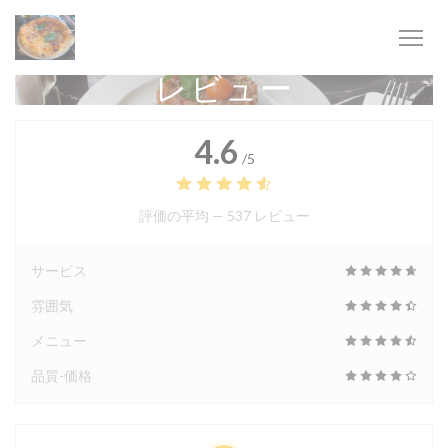
クッキー利用の管理について
レビュー
4.6
/5
評価の平均 —
537 レビュー
サービス
雰囲気
メニュー
品質-価格