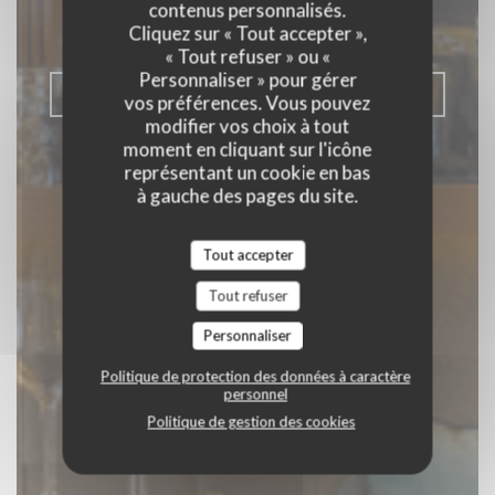
RESTAURANT ITALIEN - PIZZERIA
|
contenus personnalisés.
NEUILLY-SUR-SEINE
Cliquez sur « Tout accepter »,
« Tout refuser » ou «
Personnaliser » pour gérer
RÉSERVER
vos préférences. Vous pouvez
modifier vos choix à tout
moment en cliquant sur l'icône
représentant un cookie en bas
à gauche des pages du site.
Tout accepter
Tout refuser
Personnaliser
Politique de protection des données à caractère
personnel
Politique de gestion des cookies