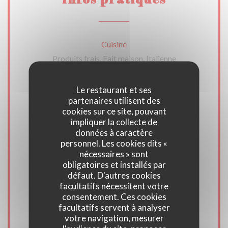
Cuisine
Produits frais, Fait maison, Italienne
Type de restaurant
Le restaurant et ses
partenaires utilisent des
Restaurant Italien - Pizzeria, Restaurant Italien
cookies sur ce site, pouvant
impliquer la collecte de
Services
données à caractère
personnel. Les cookies dits «
Terrasse couverte et chauffée, Salon privatif,
nécessaires » sont
Wifi, Climatisation, Privatisation, Accès aux
obligatoires et installés par
personnes à mobilité réduite
défaut. D'autres cookies
facultatifs nécessitent votre
consentement. Ces cookies
Moyens de paiement
facultatifs servent à analyser
votre navigation, mesurer
Amex, Paiement mobile, Sans Contact, Apple