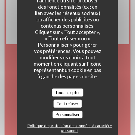
l'audience du site, proposer
Pay, Ticket Restaurant, Titres restaurant,
des fonctionnalités (ex : en
Paiement Sans Contact, Eurocard/Mastercard,
lien avec les réseaux sociaux)
ou afficher des publicités ou
Espèces, Visa, Chèques Vacances, Chèques,
contenus personnalisés.
American Express, Carte Bleue
Cliquez sur « Tout accepter »,
« Tout refuser » ou «
Personnaliser » pour gérer
vos préférences. Vous pouvez
modifier vos choix à tout
Horaires
moment en cliquant sur l'icône
représentant un cookie en bas
à gauche des pages du site.
Tout accepter
Lun
-
Sam
12h00 - 15h00
19h00 - 23h00
•
Tout refuser
Personnaliser
Dimanche
Politique de protection des données à caractère
12h00 - 16h00
19h00 - 22h00
•
personnel