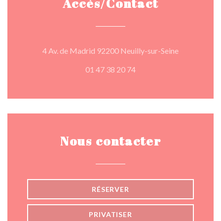
Accès/Contact
((ouvre une n
4 Av. de Madrid 92200 Neuilly-sur-Seine
01 47 38 20 74
Nous contacter
RÉSERVER
PRIVATISER