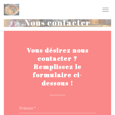
Personnalisation de vos choix en matière de cookies
Nous contacter
Vous désirez nous
contacter ?
Remplissez le
formulaire ci-
dessous !