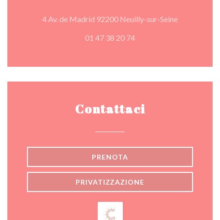
((apre una nu
4 Av. de Madrid 92200 Neuilly-sur-Seine
01 47 38 20 74
Contattaci
PRENOTA
PRIVATIZZAZIONE