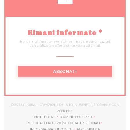
Rimani informato
*
Iscriversi alla nostra newsletter per ricevere comunicazioni
personalizzate e offerte di marketing via e-mail.
ABBONATI
© 2026 GLORIA — CREAZIONE DEL SITO INTERNET RISTORANTE CON
((APRE UNA NUOVA FINESTRA))
ZENCHEF
NOTE LEGALI
TERMINI DI UTILIZZO
((APRE UNA NUOVA FINESTRA))
((APRE UNA NUOVA FINESTRA))
POLITICA DI PROTEZIONE DEI DATI PERSONALI
((APRE UNA NUOVA FINESTRA))
INFORMATIVA SUI COOKIE
ACCESSIBILITA