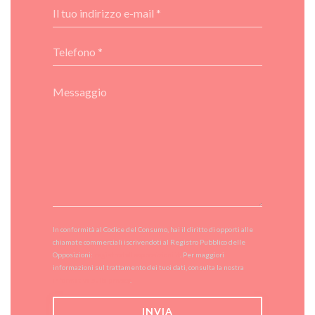
In conformità al Codice del Consumo, hai il diritto di opporti alle
chiamate commerciali iscrivendoti al Registro Pubblico delle
Opposizioni:
registrodelleopposizioni.it
. Per maggiori
informazioni sul trattamento dei tuoi dati, consulta la nostra
informativa sulla privacy
.