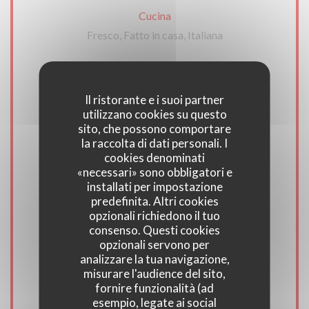
Cucina
Fresco, Fatto in casa, Italiana
Tipologia
Restaurant Italien - Pizzeria, Ristorante Italiano
Il ristorante e i suoi partner
utilizzano cookies su questo
sito, che possono comportare
Servizi
la raccolta di dati personali. I
Coperto e terrazza riscaldata, Salone privato,
cookies denominati
«necessari» sono obbligatori e
Wifi, Aria condizionata, Privatizzazione,
installati per impostazione
Accesso disabili
predefinita. Altri cookies
opzionali richiedono il tuo
consenso. Questi cookies
Metodo di pagamento
opzionali servono per
Amex, Pagamento mobile, Senza contatto,
analizzare la tua navigazione,
Apple Pay, Buoni pasto, Titoli Restaurant,
misurare l'audience del sito,
fornire funzionalità (ad
Contactless Payment, Eurocard / Mastercard,
esempio, legate ai social