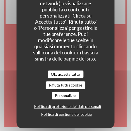
Contanti, Visa, Buoni vacanza, Assegni,
network) o visualizzare
American Express, Bancomat
pubblicità o contenuti
personalizzati. Clicca su
'Accetta tutto', 'Rifiuta tutto'
o 'Personalizza' per gestire le
tue preferenze. Puoi
Orari
modificare le tue scelte in
qualsiasi momento cliccando
sull'icona del cookie in basso a
sinistra delle pagine del sito.
Lun
-
Sab
Ok, accetta tutto
12:00 - 15:00
19:00 - 23:00
•
Rifiuta tutti i cookie
Personalizza
Domenica
12:00 - 16:00
19:00 - 22:00
Politica di protezione dei dati personali
•
Politica di gestione dei cookie