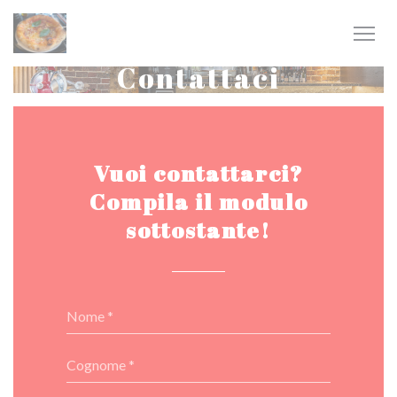
Personalizzazione delle tue scelte sui cookie
Contattaci
Vuoi contattarci?
Compila il modulo
sottostante!