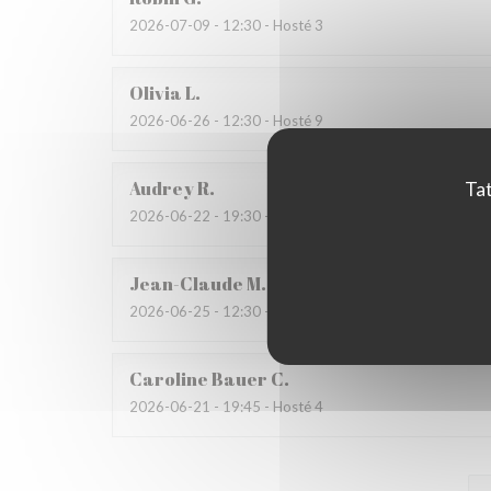
2026-07-09
- 12:30 - Hosté 3
Olivia
L
2026-06-26
- 12:30 - Hosté 9
Audrey
R
Tat
2026-06-22
- 19:30 - Hosté 6
Jean-Claude
M
2026-06-25
- 12:30 - Hosté 2
Caroline Bauer
C
2026-06-21
- 19:45 - Hosté 4