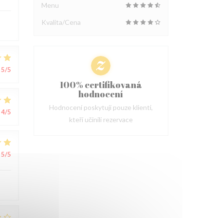
Menu
Kvalita/Cena
5
/5
100% certifikovaná
hodnocení
Hodnocení poskytují pouze klienti,
4
/5
kteří učinili rezervace
5
/5