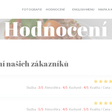
((OTEVŘE S
FOTOGRAFIE
HODNOCENÍ
ENGLISH MENU
MAPA A 
((OTEVŘE SE V NOVÉM OKNĚ)
Hodnocení
í našich zákazníků
Služba
:
3
/5
Atmosféra
:
4
/5
Kuchyně
:
4
/5
Kvalita / Cena
:
Služba
:
5
/5
Atmosféra
:
4
/5
Kuchyně
:
5
/5
Kvalita / Cena
: