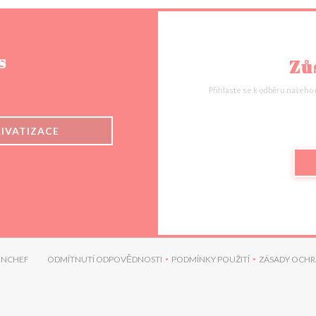
s
Zů
Přihlaste se k odběru našeho
RIVATIZACE
((OTEVŘE SE V NOVÉM OKNĚ))
ENCHEF
ODMÍTNUTÍ ODPOVĚDNOSTI
PODMÍNKY POUŽITÍ
ZÁSADY OCHR
((OTEVŘE SE V NOVÉM OKNĚ))
((OTEVŘE SE V NOVÉM O