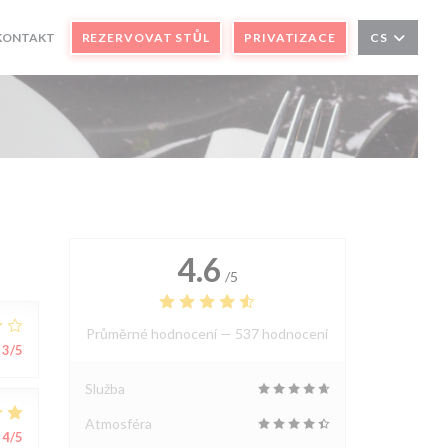
E V NOVÉM OKNĚ))
KONTAKT
REZERVOVAT STŮL
PRIVATIZACE
CS
)
4.6
/5
Průměrné hodnocení —
537 hodnoceni
3
/5
Služba
Atmosféra
4
/5