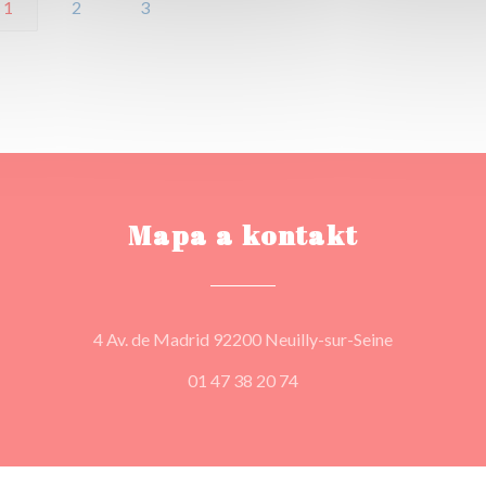
1
2
3
Mapa a kontakt
((otevře se 
4 Av. de Madrid 92200 Neuilly-sur-Seine
01 47 38 20 74