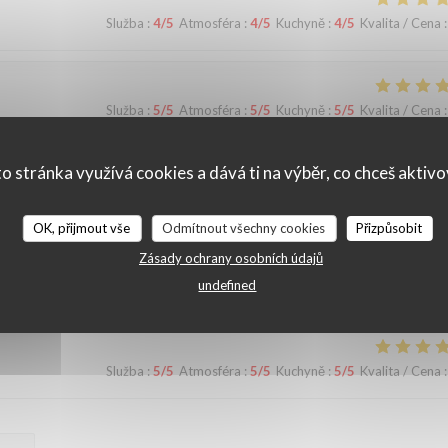
Služba
:
4
/5
Atmosféra
:
4
/5
Kuchyně
:
4
/5
Kvalita / Cena
:
Služba
:
5
/5
Atmosféra
:
5
/5
Kuchyně
:
5
/5
Kvalita / Cena
:
o stránka využívá cookies a dává ti na výběr, co chceš aktiv
Služba
:
3
/5
Atmosféra
:
5
/5
Kuchyně
:
4
/5
Kvalita / Cena
:
OK, přijmout vše
Odmítnout všechny cookies
Přizpůsobit
Zásady ochrany osobních údajů
Služba
:
5
/5
Atmosféra
:
4
/5
Kuchyně
:
4
/5
Kvalita / Cena
:
undefined
Služba
:
5
/5
Atmosféra
:
5
/5
Kuchyně
:
5
/5
Kvalita / Cena
: