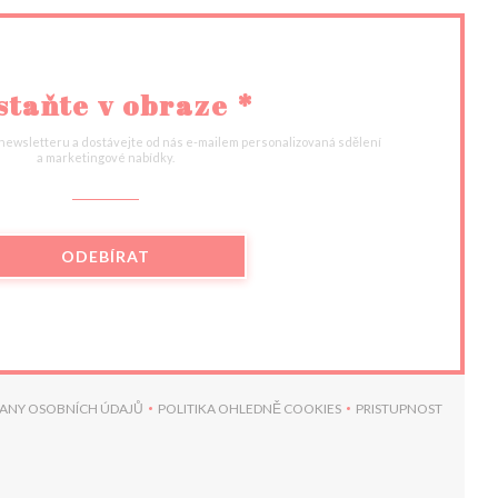
staňte v obraze
*
 newsletteru a dostávejte od nás e-mailem personalizovaná sdělení
a marketingové nabídky.
ODEBÍRAT
ANY OSOBNÍCH ÚDAJŮ
POLITIKA OHLEDNĚ COOKIES
PRISTUPNOST
KNĚ))
((OTEVŘE SE V NOVÉM OKNĚ))
((OTEVŘE SE V NOVÉM OKNĚ))
((OTEVŘE SE V