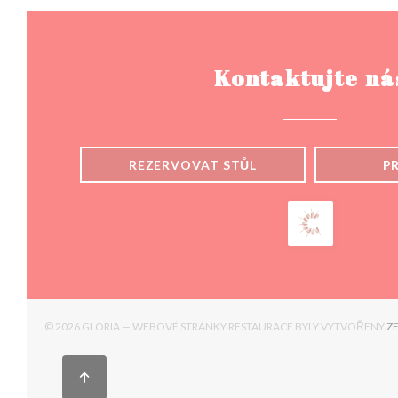
Kontaktujte ná
REZERVOVAT STŮL
P
© 2026 GLORIA — WEBOVÉ STRÁNKY RESTAURACE BYLY VYTVOŘENY
Z