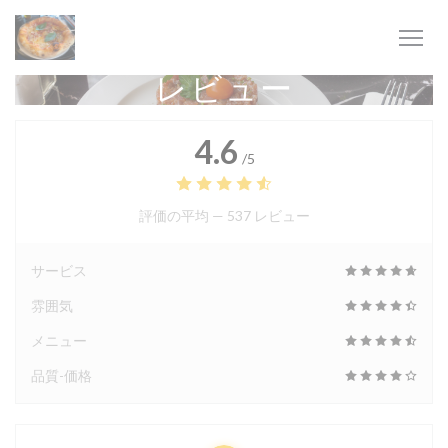
クッキー利用の管理について
レビュー
4.6
/5
評価の平均 —
537 レビュー
サービス
雰囲気
メニュー
品質-価格