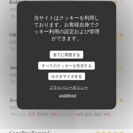
Robin
G
2026-07-09
- 12:30 - ゲスト 3
サービス
:
4
/5
雰囲気
:
4
/5
メニュー
:
4
/5
品質-価格
:
3
/5
当サイトはクッキーを利用し
ております。お客様自身でク
ッキー利用の設定および管理
Olivia
L
ができます。
2026-06-26
- 12:30 - ゲスト 9
サービス
:
5
/5
雰囲気
:
5
/5
メニュー
:
5
/5
品質-価格
:
4
/5
全てに同意する
すべてのクッキーを拒否する
Audrey
R
2026-06-22
- 19:30 - ゲスト 6
カスタマイズする
サービス
:
3
/5
雰囲気
:
5
/5
メニュー
:
4
/5
品質-価格
:
4
/5
プライバシーポリシー
undefined
Jean-Claude
M
2026-06-25
- 12:30 - ゲスト 2
サービス
:
5
/5
雰囲気
:
4
/5
メニュー
:
4
/5
品質-価格
:
4
/5
Caroline Bauer
C