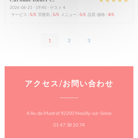
2026-06-21
- 19:45 - ゲスト 4
サービス
:
5
/5
雰囲気
:
5
/5
メニュー
:
5
/5
品質-価格
:
4
/5
1
2
3
アクセス/お問い合わせ
((新しいウ
4 Av. de Madrid 92200 Neuilly-sur-Seine
01 47 38 20 74