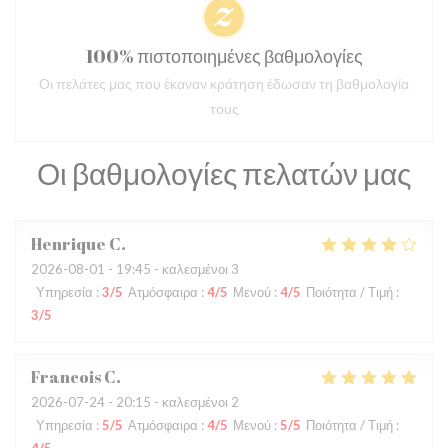
100% πιστοποιημένες βαθμολογίες
Οι πελάτες μας που έκαναν κράτηση έδωσαν τη βαθμολογία
τους
Οι βαθμολογίες πελατών μας
Henrique
C
2026-08-01
- 19:45 - καλεσμένοι 3
Υπηρεσία
:
3
/5
Ατμόσφαιρα
:
4
/5
Μενού
:
4
/5
Ποιότητα / Τιμή
:
3
/5
Francois
C
2026-07-24
- 20:15 - καλεσμένοι 2
Υπηρεσία
:
5
/5
Ατμόσφαιρα
:
4
/5
Μενού
:
5
/5
Ποιότητα / Τιμή
: