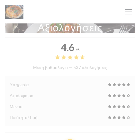
Πίνακας διαχείρισης "Μπισκότων" (Cookies)
Αξιολογήσεις
4.6
/5
Μέση βαθμολογία —
537 αξιολογήσεις
Υπηρεσία
Ατμόσφαιρα
Μενού
Ποιότητα/Τιμή