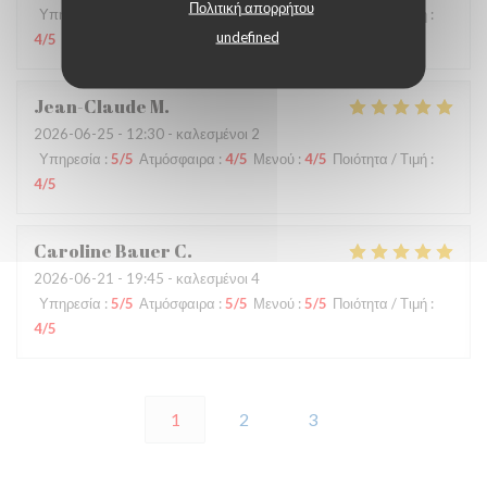
Πολιτική απορρήτου
Υπηρεσία
:
3
/5
Ατμόσφαιρα
:
5
/5
Μενού
:
4
/5
Ποιότητα / Τιμή
:
undefined
4
/5
Jean-Claude
M
2026-06-25
- 12:30 - καλεσμένοι 2
Υπηρεσία
:
5
/5
Ατμόσφαιρα
:
4
/5
Μενού
:
4
/5
Ποιότητα / Τιμή
:
4
/5
Caroline Bauer
C
2026-06-21
- 19:45 - καλεσμένοι 4
Υπηρεσία
:
5
/5
Ατμόσφαιρα
:
5
/5
Μενού
:
5
/5
Ποιότητα / Τιμή
:
4
/5
1
2
3