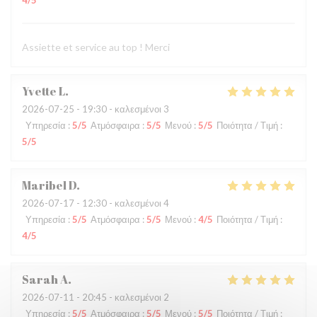
4
/5
Assiette et service au top ! Merci
Yvette
L
2026-07-25
- 19:30 - καλεσμένοι 3
Υπηρεσία
:
5
/5
Ατμόσφαιρα
:
5
/5
Μενού
:
5
/5
Ποιότητα / Τιμή
:
5
/5
Maribel
D
2026-07-17
- 12:30 - καλεσμένοι 4
Υπηρεσία
:
5
/5
Ατμόσφαιρα
:
5
/5
Μενού
:
4
/5
Ποιότητα / Τιμή
:
4
/5
Sarah
A
2026-07-11
- 20:45 - καλεσμένοι 2
Υπηρεσία
:
5
/5
Ατμόσφαιρα
:
5
/5
Μενού
:
5
/5
Ποιότητα / Τιμή
: