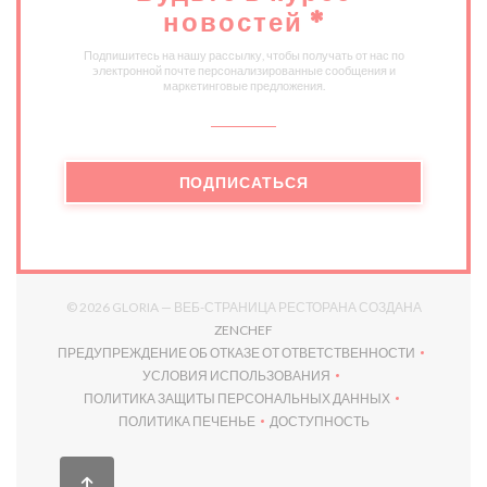
новостей
*
Подпишитесь на нашу рассылку, чтобы получать от нас по
электронной почте персонализированные сообщения и
маркетинговые предложения.
ПОДПИСАТЬСЯ
© 2026 GLORIA — ВЕБ-СТРАНИЦА РЕСТОРАНА СОЗДАНА
((ОТКРЫВАЕТСЯ В НОВОМ ОКНЕ)
ZENCHEF
ПРЕДУПРЕЖДЕНИЕ ОБ ОТКАЗЕ ОТ ОТВЕТСТВЕННОСТИ
((ОТКРЫВАЕТСЯ В НОВОМ ОКНЕ))
УСЛОВИЯ ИСПОЛЬЗОВАНИЯ
((ОТКРЫВАЕТСЯ В НОВОМ ОКНЕ))
ПОЛИТИКА ЗАЩИТЫ ПЕРСОНАЛЬНЫХ ДАННЫХ
((ОТКРЫВАЕТСЯ В НОВОМ ОКНЕ))
ПОЛИТИКА ПЕЧЕНЬЕ
ДОСТУПНОСТЬ
((ОТКРЫВАЕТСЯ В НОВОМ ОКНЕ))
((ОТКРЫВАЕТСЯ В НОВОМ