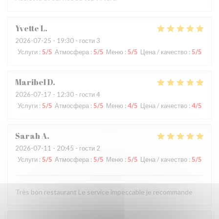
Yvette
L
2026-07-25
- 19:30 - гости 3
Услуги
:
5
/5
Атмосфера
:
5
/5
Меню
:
5
/5
Цена / качество
:
5
/5
Maribel
D
2026-07-17
- 12:30 - гости 4
Услуги
:
5
/5
Атмосфера
:
5
/5
Меню
:
4
/5
Цена / качество
:
4
/5
Sarah
A
2026-07-11
- 20:45 - гости 2
Услуги
:
5
/5
Атмосфера
:
5
/5
Меню
:
5
/5
Цена / качество
:
5
/5
Très bon restaurant Le service impeccable je recommande