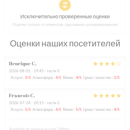
Исключительно проверенные оценки
Оценки только от клиентов, сделавших резервирование
Оценки наших посетителей
Henrique
C
2026-08-01
- 19:45 - гости 3
Услуги
:
3
/5
Атмосфера
:
4
/5
Меню
:
4
/5
Цена / качество
:
3
/5
Francois
C
2026-07-24
- 20:15 - гости 2
Услуги
:
5
/5
Атмосфера
:
4
/5
Меню
:
5
/5
Цена / качество
:
4
/5
Assiette et service au top ! Merci