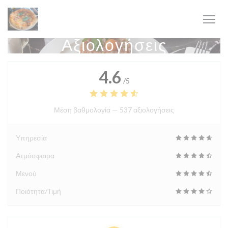
Πίνακας διαχείρισης "Μπισκότων" (Cookies)
Αξιολογήσεις
4.6
/5
Μέση βαθμολογία —
537 αξιολογήσεις
Υπηρεσία
Ατμόσφαιρα
Μενού
Ποιότητα/Τιμή