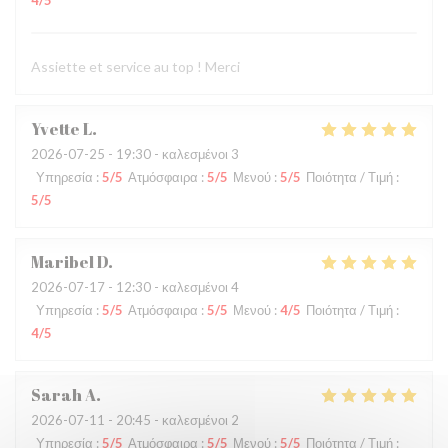
4
/5
Assiette et service au top ! Merci
Yvette
L
2026-07-25
- 19:30 - καλεσμένοι 3
Υπηρεσία
:
5
/5
Ατμόσφαιρα
:
5
/5
Μενού
:
5
/5
Ποιότητα / Τιμή
:
5
/5
Maribel
D
2026-07-17
- 12:30 - καλεσμένοι 4
Υπηρεσία
:
5
/5
Ατμόσφαιρα
:
5
/5
Μενού
:
4
/5
Ποιότητα / Τιμή
:
4
/5
Sarah
A
2026-07-11
- 20:45 - καλεσμένοι 2
Υπηρεσία
:
5
/5
Ατμόσφαιρα
:
5
/5
Μενού
:
5
/5
Ποιότητα / Τιμή
: