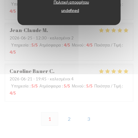
Πολιτική απορρήτου
Υπηρεσία
:
3
/5
Ατμόσφαιρα
:
5
/5
Μενού
:
4
/5
Ποιότητα / Τιμή
:
undefined
4
/5
Jean-Claude
M
2026-06-25
- 12:30 - καλεσμένοι 2
Υπηρεσία
:
5
/5
Ατμόσφαιρα
:
4
/5
Μενού
:
4
/5
Ποιότητα / Τιμή
:
4
/5
Caroline Bauer
C
2026-06-21
- 19:45 - καλεσμένοι 4
Υπηρεσία
:
5
/5
Ατμόσφαιρα
:
5
/5
Μενού
:
5
/5
Ποιότητα / Τιμή
:
4
/5
1
2
3