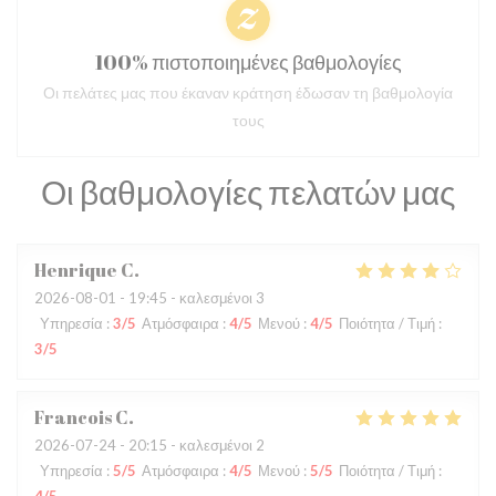
100% πιστοποιημένες βαθμολογίες
Οι πελάτες μας που έκαναν κράτηση έδωσαν τη βαθμολογία
τους
Οι βαθμολογίες πελατών μας
Henrique
C
2026-08-01
- 19:45 - καλεσμένοι 3
Υπηρεσία
:
3
/5
Ατμόσφαιρα
:
4
/5
Μενού
:
4
/5
Ποιότητα / Τιμή
:
3
/5
Francois
C
2026-07-24
- 20:15 - καλεσμένοι 2
Υπηρεσία
:
5
/5
Ατμόσφαιρα
:
4
/5
Μενού
:
5
/5
Ποιότητα / Τιμή
: