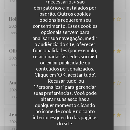
Très bon restaurant Le service impeccable je recommande
«necessários» são
obrigatórios e instalados por
padrão. Outros cookies
Robin
G
opcionais requerem seu
consentimento. Esses cookies
2026-07-09
- 12:30 - guests 3
opcionais servem para
service
:
4
/5
ambience
:
4
/5
menu
:
4
/5
quality_price
:
3
/5
analisar sua navegação, medir
a audiência do site, oferecer
funcionalidades (por exemplo,
Olivia
L
relacionadas às redes sociais)
2026-06-26
- 12:30 - guests 9
ou exibir publicidade ou
service
:
5
/5
ambience
:
5
/5
menu
:
5
/5
quality_price
:
4
/5
conteúdos personalizados.
Clique em 'OK, aceitar tudo',
'Recusar tudo' ou
Audrey
R
'Personalizar' para gerenciar
2026-06-22
- 19:30 - guests 6
suas preferências. Você pode
service
:
3
/5
ambience
:
5
/5
menu
:
4
/5
quality_price
:
4
/5
alterar suas escolhas a
qualquer momento clicando
no ícone de cookie no canto
Jean-Claude
M
inferior esquerdo das páginas
2026-06-25
- 12:30 - guests 2
do site.
service
:
5
/5
ambience
:
4
/5
menu
:
4
/5
quality_price
:
4
/5