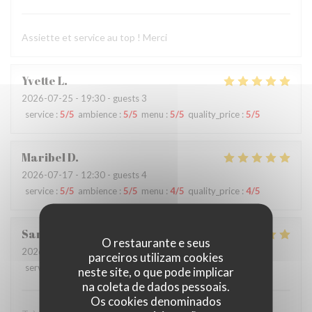
Assiette et service au top ! Merci
Yvette
L
2026-07-25
- 19:30 - guests 3
service
:
5
/5
ambience
:
5
/5
menu
:
5
/5
quality_price
:
5
/5
Maribel
D
2026-07-17
- 12:30 - guests 4
service
:
5
/5
ambience
:
5
/5
menu
:
4
/5
quality_price
:
4
/5
Sarah
A
O restaurante e seus
2026-07-11
- 20:45 - guests 2
parceiros utilizam cookies
service
:
5
/5
ambience
:
5
/5
menu
:
5
/5
quality_price
:
5
/5
neste site, o que pode implicar
na coleta de dados pessoais.
Os cookies denominados