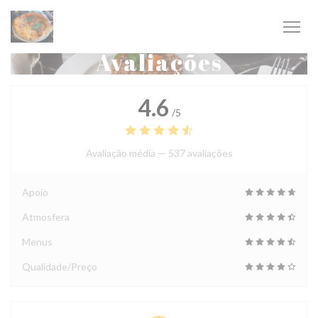
Painel de Gerenciamento de Cookies
Avaliações
4.6
/5
Avaliação média —
537 avaliações
Apoio
Atmosfera
Menus
Qualidade/Preço