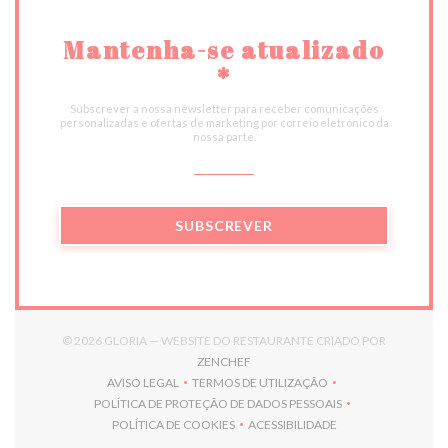
Mantenha-se atualizado
*
Subscrever a nossa newsletter para receber comunicações
personalizadas e ofertas de marketing por correio eletrónico da
nossa parte.
SUBSCREVER
© 2026 GLORIA — WEBSITE DO RESTAURANTE CRIADO POR
((ABRE NUMA NOVA JANELA))
ZENCHEF
AVISO LEGAL
TERMOS DE UTILIZAÇÃO
((ABRE NUMA NOVA JANELA))
((ABRE NUMA NOVA JANELA))
POLÍTICA DE PROTEÇÃO DE DADOS PESSOAIS
((ABRE NUMA NOVA JANELA))
POLÍTICA DE COOKIES
ACESSIBILIDADE
((ABRE NUMA NOVA JANELA))
((ABRE NUMA NOVA JANELA