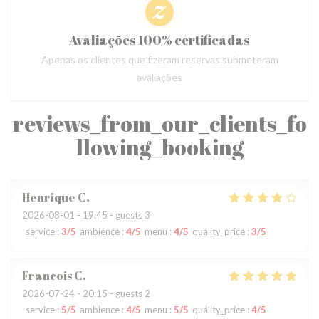
Avaliações 100% certificadas
Apenas os clientes que fizeram reservas submeteram
avaliações
reviews_from_our_clients_fo
llowing_booking
Henrique
C
2026-08-01
- 19:45 - guests 3
service
:
3
/5
ambience
:
4
/5
menu
:
4
/5
quality_price
:
3
/5
Francois
C
2026-07-24
- 20:15 - guests 2
service
:
5
/5
ambience
:
4
/5
menu
:
5
/5
quality_price
:
4
/5