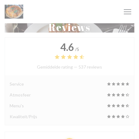
Cookies beheer paneel
Reviews
4.6
/5
Gemiddelde rating —
537 reviews
Service
Atmosfeer
Menu's
Kwaliteit/Prijs