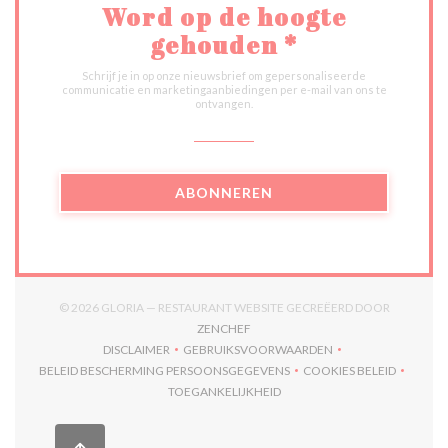
Word op de hoogte
gehouden
*
Schrijf je in op onze nieuwsbrief om gepersonaliseerde
communicatie en marketingaanbiedingen per e-mail van ons te
ontvangen.
ABONNEREN
© 2026 GLORIA — RESTAURANT WEBSITE GECREËERD DOOR
((OPENT IN EEN NIEUW VENSTER))
ZENCHEF
DISCLAIMER
GEBRUIKSVOORWAARDEN
((OPENT IN EEN NIEUW VENSTER))
((OPENT IN EEN NIEUW VENSTER)
BELEID BESCHERMING PERSOONSGEGEVENS
COOKIES BELEID
((OPENT IN EEN NIEUW VENSTER))
((OPENT IN EEN
TOEGANKELIJKHEID
((OPENT IN EEN NIEUW VENSTER))