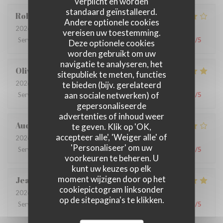
verplicht en worden
standaard geïnstalleerd.
Robin
G
Andere optionele cookies
2026-07-09
- 12:30 - Gasten 3
vereisen uw toestemming.
Service
:
4
/5
Atmosfeer
:
4
/5
Keuken
:
4
/5
Kwaliteit / Prijs
:
3
/5
Deze optionele cookies
worden gebruikt om uw
navigatie te analyseren, het
Olivia
L
sitepubliek te meten, functies
2026-06-26
- 12:30 - Gasten 9
te bieden (bijv. gerelateerd
aan sociale netwerken) of
Service
:
5
/5
Atmosfeer
:
5
/5
Keuken
:
5
/5
Kwaliteit / Prijs
:
4
/5
gepersonaliseerde
advertenties of inhoud weer
Audrey
R
te geven. Klik op 'OK,
accepteer alle', 'Weiger alle' of
2026-06-22
- 19:30 - Gasten 6
'Personaliseer' om uw
Service
:
3
/5
Atmosfeer
:
5
/5
Keuken
:
4
/5
Kwaliteit / Prijs
:
4
/5
voorkeuren te beheren. U
kunt uw keuzes op elk
moment wijzigen door op het
Jean-Claude
M
cookiepictogram linksonder
2026-06-25
- 12:30 - Gasten 2
op de sitepagina's te klikken.
Service
:
5
/5
Atmosfeer
:
4
/5
Keuken
:
4
/5
Kwaliteit / Prijs
:
4
/5