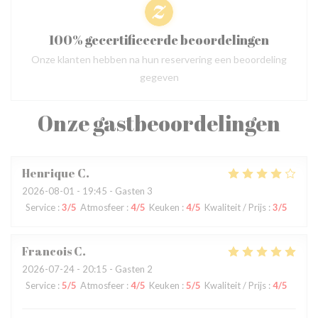
100% gecertificeerde beoordelingen
Onze klanten hebben na hun reservering een beoordeling
gegeven
Onze gastbeoordelingen
Henrique
C
2026-08-01
- 19:45 - Gasten 3
Service
:
3
/5
Atmosfeer
:
4
/5
Keuken
:
4
/5
Kwaliteit / Prijs
:
3
/5
Francois
C
2026-07-24
- 20:15 - Gasten 2
Service
:
5
/5
Atmosfeer
:
4
/5
Keuken
:
5
/5
Kwaliteit / Prijs
:
4
/5