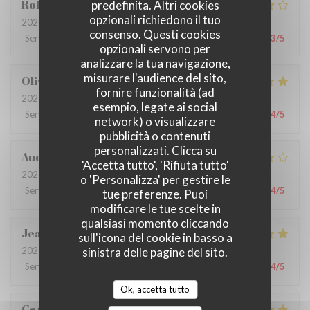
Robin
G
predefinita. Altri cookies
opzionali richiedono il tuo
2026-07-09
- 12:30 - Ospiti 3
consenso. Questi cookies
Servizio
:
4
/5
Atmosfera
:
4
/5
Cucina
:
4
/5
Qualità / Prezzo
:
3
/5
opzionali servono per
analizzare la tua navigazione,
misurare l'audience del sito,
Olivia
L
fornire funzionalità (ad
2026-06-26
- 12:30 - Ospiti 9
esempio, legate ai social
Servizio
:
5
/5
Atmosfera
:
5
/5
Cucina
:
5
/5
Qualità / Prezzo
:
4
/5
network) o visualizzare
pubblicità o contenuti
personalizzati. Clicca su
Audrey
R
'Accetta tutto', 'Rifiuta tutto'
2026-06-22
- 19:30 - Ospiti 6
o 'Personalizza' per gestire le
Servizio
:
3
/5
Atmosfera
:
5
/5
Cucina
:
4
/5
Qualità / Prezzo
:
4
/5
tue preferenze. Puoi
modificare le tue scelte in
qualsiasi momento cliccando
Jean-Claude
M
sull'icona del cookie in basso a
sinistra delle pagine del sito.
2026-06-25
- 12:30 - Ospiti 2
Servizio
:
5
/5
Atmosfera
:
4
/5
Cucina
:
4
/5
Qualità / Prezzo
:
4
/5
Ok, accetta tutto
Caroline Bauer
C