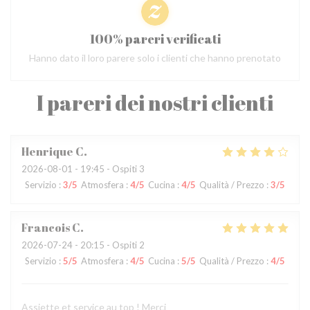
100% pareri verificati
Hanno dato il loro parere solo i clienti che hanno prenotato
I pareri dei nostri clienti
Henrique
C
2026-08-01
- 19:45 - Ospiti 3
Servizio
:
3
/5
Atmosfera
:
4
/5
Cucina
:
4
/5
Qualità / Prezzo
:
3
/5
Francois
C
2026-07-24
- 20:15 - Ospiti 2
Servizio
:
5
/5
Atmosfera
:
4
/5
Cucina
:
5
/5
Qualità / Prezzo
:
4
/5
Assiette et service au top ! Merci