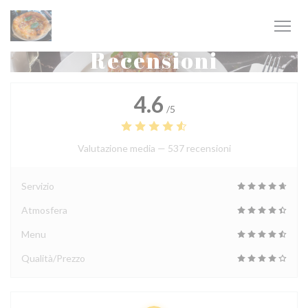
Personalizzazione delle tue scelte sui cookie
Recensioni
4.6
/5
Valutazione media —
537 recensioni
Servizio
Atmosfera
Menu
Qualità/Prezzo