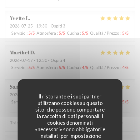
Yvette
L
2026-07-25
- 19:30 - Ospiti 3
Servizio
:
5
/5
Atmosfera
:
5
/5
Cucina
:
5
/5
Qualità / Prezzo
:
5
/5
Maribel
D
2026-07-17
- 12:30 - Ospiti 4
Servizio
:
5
/5
Atmosfera
:
5
/5
Cucina
:
4
/5
Qualità / Prezzo
:
4
/5
Sarah
A
2026-07-11
- 20:45 - Ospiti 2
Il ristorante e i suoi partner
Servizio
:
5
/5
Atmosfera
:
5
/5
Cucina
:
5
/5
Qualità / Prezzo
:
5
/5
utilizzano cookies su questo
sito, che possono comportare
la raccolta di dati personali. I
cookies denominati
Très bon restaurant Le service impeccable je recommande
«necessari» sono obbligatori e
installati per impostazione