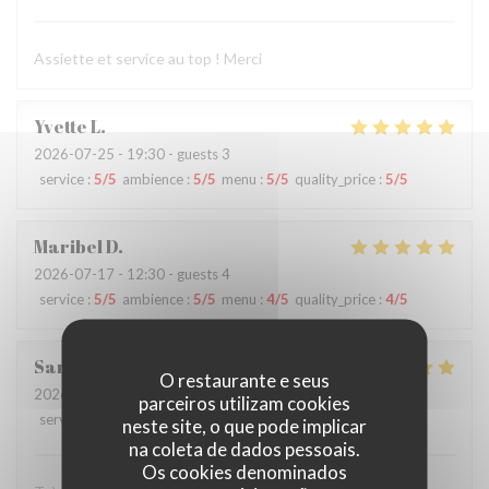
Assiette et service au top ! Merci
Yvette
L
2026-07-25
- 19:30 - guests 3
service
:
5
/5
ambience
:
5
/5
menu
:
5
/5
quality_price
:
5
/5
Maribel
D
2026-07-17
- 12:30 - guests 4
service
:
5
/5
ambience
:
5
/5
menu
:
4
/5
quality_price
:
4
/5
Sarah
A
O restaurante e seus
2026-07-11
- 20:45 - guests 2
parceiros utilizam cookies
service
:
5
/5
ambience
:
5
/5
menu
:
5
/5
quality_price
:
5
/5
neste site, o que pode implicar
na coleta de dados pessoais.
Os cookies denominados