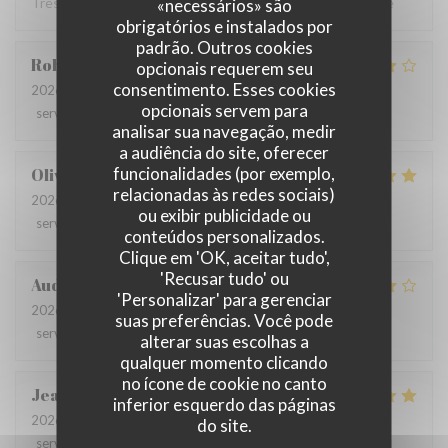
Très bon restaurant Le service impeccable je recommande
«necessários» são
obrigatórios e instalados por
padrão. Outros cookies
Robin
G
opcionais requerem seu
consentimento. Esses cookies
2026-07-09
- 12:30 - guests 3
opcionais servem para
service
:
4
/5
ambience
:
4
/5
menu
:
4
/5
quality_price
:
3
/5
analisar sua navegação, medir
a audiência do site, oferecer
funcionalidades (por exemplo,
Olivia
L
relacionadas às redes sociais)
2026-06-26
- 12:30 - guests 9
ou exibir publicidade ou
service
:
5
/5
ambience
:
5
/5
menu
:
5
/5
quality_price
:
4
/5
conteúdos personalizados.
Clique em 'OK, aceitar tudo',
'Recusar tudo' ou
Audrey
R
'Personalizar' para gerenciar
2026-06-22
- 19:30 - guests 6
suas preferências. Você pode
service
:
3
/5
ambience
:
5
/5
menu
:
4
/5
quality_price
:
4
/5
alterar suas escolhas a
qualquer momento clicando
no ícone de cookie no canto
Jean-Claude
M
inferior esquerdo das páginas
2026-06-25
- 12:30 - guests 2
do site.
service
:
5
/5
ambience
:
4
/5
menu
:
4
/5
quality_price
:
4
/5