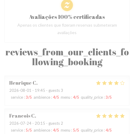
Avaliações 100% certificadas
Apenas os clientes que fizeram reservas submeteram
avaliações
reviews_from_our_clients_fo
llowing_booking
Henrique
C
2026-08-01
- 19:45 - guests 3
service
:
3
/5
ambience
:
4
/5
menu
:
4
/5
quality_price
:
3
/5
Francois
C
2026-07-24
- 20:15 - guests 2
service
:
5
/5
ambience
:
4
/5
menu
:
5
/5
quality_price
:
4
/5