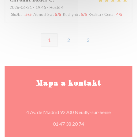
2026-06-21
- 19:45 - Hosté 4
Služba
:
5
/5
Atmosféra
:
5
/5
Kuchyně
:
5
/5
Kvalita / Cena
:
4
/5
1
2
3
Mapa a kontakt
((otevře se 
4 Av. de Madrid 92200 Neuilly-sur-Seine
01 47 38 20 74