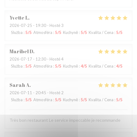
Yvette
L
2026-07-25
- 19:30 - Hosté 3
Služba
:
5
/5
Atmosféra
:
5
/5
Kuchyně
:
5
/5
Kvalita / Cena
:
5
/5
Maribel
D
2026-07-17
- 12:30 - Hosté 4
Služba
:
5
/5
Atmosféra
:
5
/5
Kuchyně
:
4
/5
Kvalita / Cena
:
4
/5
Sarah
A
2026-07-11
- 20:45 - Hosté 2
Služba
:
5
/5
Atmosféra
:
5
/5
Kuchyně
:
5
/5
Kvalita / Cena
:
5
/5
Très bon restaurant Le service impeccable je recommande