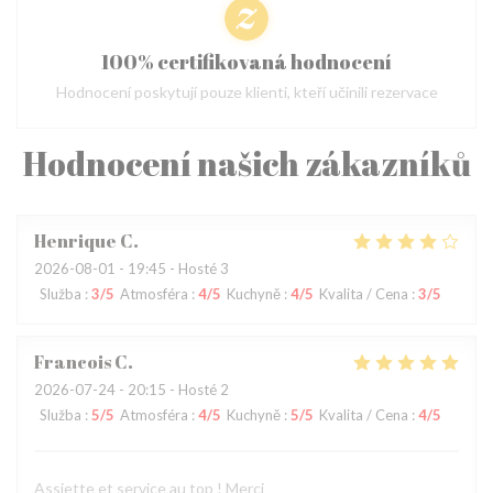
100% certifikovaná hodnocení
Hodnocení poskytují pouze klienti, kteří učinili rezervace
Hodnocení našich zákazníků
Henrique
C
2026-08-01
- 19:45 - Hosté 3
Služba
:
3
/5
Atmosféra
:
4
/5
Kuchyně
:
4
/5
Kvalita / Cena
:
3
/5
Francois
C
2026-07-24
- 20:15 - Hosté 2
Služba
:
5
/5
Atmosféra
:
4
/5
Kuchyně
:
5
/5
Kvalita / Cena
:
4
/5
Assiette et service au top ! Merci