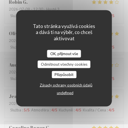
Robin
G
2026-07-09
- 12:30 - Hosté 3
Služba
:
4
/5
Atmosféra
:
4
/5
Kuchyně
:
4
/5
Kvalita / Cena
:
3
/5
Tato stránka využívá cookies
a dává ti na výběr, co chceš
Olivia
L
aktivovat
2026-06-26
- 12:30 - Hosté 9
Služba
:
5
/5
Atmosféra
:
5
/5
Kuchyně
:
5
/5
Kvalita / Cena
:
4
/5
OK, přijmout vše
Audrey
R
Odmítnout všechny cookies
2026-06-22
- 19:30 - Hosté 6
Přizpůsobit
Služba
:
3
/5
Atmosféra
:
5
/5
Kuchyně
:
4
/5
Kvalita / Cena
:
4
/5
Zásady ochrany osobních údajů
undefined
Jean-Claude
M
2026-06-25
- 12:30 - Hosté 2
Služba
:
5
/5
Atmosféra
:
4
/5
Kuchyně
:
4
/5
Kvalita / Cena
:
4
/5
Caroline Bauer
C