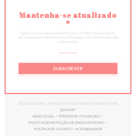
Mantenha-se atualizado
*
Subscrever a nossa newsletter para receber comunicações
personalizadas e ofertas de marketing por correio eletrónico da
nossa parte.
SUBSCREVER
© 2026 GLORIA — WEBSITE DO RESTAURANTE CRIADO POR
((ABRE NUMA NOVA JANELA))
ZENCHEF
AVISO LEGAL
TERMOS DE UTILIZAÇÃO
((ABRE NUMA NOVA JANELA))
((ABRE NUMA NOVA JANELA))
POLÍTICA DE PROTEÇÃO DE DADOS PESSOAIS
((ABRE NUMA NOVA JANELA))
POLÍTICA DE COOKIES
ACESSIBILIDADE
((ABRE NUMA NOVA JANELA))
((ABRE NUMA NOVA JANELA