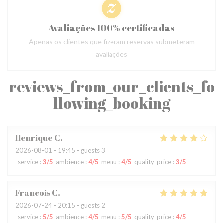
Avaliações 100% certificadas
Apenas os clientes que fizeram reservas submeteram
avaliações
reviews_from_our_clients_fo
llowing_booking
Henrique
C
2026-08-01
- 19:45 - guests 3
service
:
3
/5
ambience
:
4
/5
menu
:
4
/5
quality_price
:
3
/5
Francois
C
2026-07-24
- 20:15 - guests 2
service
:
5
/5
ambience
:
4
/5
menu
:
5
/5
quality_price
:
4
/5