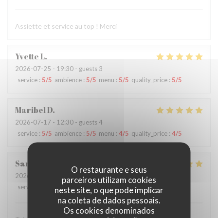
Assiette et service au top ! Merci
Yvette
L
2026-07-25
- 19:30 - guests 3
service
:
5
/5
ambience
:
5
/5
menu
:
5
/5
quality_price
:
5
/5
Maribel
D
2026-07-17
- 12:30 - guests 4
service
:
5
/5
ambience
:
5
/5
menu
:
4
/5
quality_price
:
4
/5
Sarah
A
O restaurante e seus
2026-07-11
- 20:45 - guests 2
parceiros utilizam cookies
service
:
5
/5
ambience
:
5
/5
menu
:
5
/5
quality_price
:
5
/5
neste site, o que pode implicar
na coleta de dados pessoais.
Os cookies denominados