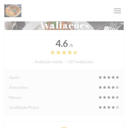
Painel de Gerenciamento de Cookies
Avaliações
4.6
/5
Avaliação média —
537 avaliações
Apoio
Atmosfera
Menus
Qualidade/Preço