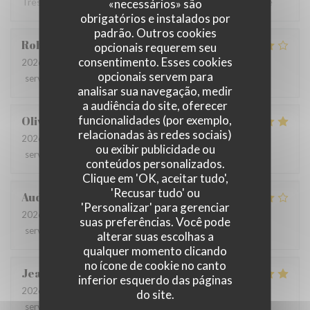
Très bon restaurant Le service impeccable je recommande
«necessários» são
obrigatórios e instalados por
padrão. Outros cookies
Robin
G
opcionais requerem seu
consentimento. Esses cookies
2026-07-09
- 12:30 - guests 3
opcionais servem para
service
:
4
/5
ambience
:
4
/5
menu
:
4
/5
quality_price
:
3
/5
analisar sua navegação, medir
a audiência do site, oferecer
funcionalidades (por exemplo,
Olivia
L
relacionadas às redes sociais)
2026-06-26
- 12:30 - guests 9
ou exibir publicidade ou
service
:
5
/5
ambience
:
5
/5
menu
:
5
/5
quality_price
:
4
/5
conteúdos personalizados.
Clique em 'OK, aceitar tudo',
'Recusar tudo' ou
Audrey
R
'Personalizar' para gerenciar
2026-06-22
- 19:30 - guests 6
suas preferências. Você pode
service
:
3
/5
ambience
:
5
/5
menu
:
4
/5
quality_price
:
4
/5
alterar suas escolhas a
qualquer momento clicando
no ícone de cookie no canto
Jean-Claude
M
inferior esquerdo das páginas
2026-06-25
- 12:30 - guests 2
do site.
service
:
5
/5
ambience
:
4
/5
menu
:
4
/5
quality_price
:
4
/5