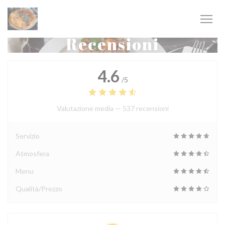
Personalizzazione delle tue scelte sui cookie
Recensioni
4.6
/5
Valutazione media —
537 recensioni
Servizio
Atmosfera
Menu
Qualità/Prezzo