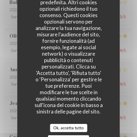
Robin
G
predefinita. Altri cookies
opzionali richiedono il tuo
2026-07-09
- 12:30 - Ospiti 3
consenso. Questi cookies
Servizio
:
4
/5
Atmosfera
:
4
/5
Cucina
:
4
/5
Qualità / Prezzo
:
3
/5
opzionali servono per
analizzare la tua navigazione,
misurare l'audience del sito,
Olivia
L
fornire funzionalità (ad
2026-06-26
- 12:30 - Ospiti 9
esempio, legate ai social
Servizio
:
5
/5
Atmosfera
:
5
/5
Cucina
:
5
/5
Qualità / Prezzo
:
4
/5
network) o visualizzare
pubblicità o contenuti
personalizzati. Clicca su
Audrey
R
'Accetta tutto', 'Rifiuta tutto'
2026-06-22
- 19:30 - Ospiti 6
o 'Personalizza' per gestire le
Servizio
:
3
/5
Atmosfera
:
5
/5
Cucina
:
4
/5
Qualità / Prezzo
:
4
/5
tue preferenze. Puoi
modificare le tue scelte in
qualsiasi momento cliccando
Jean-Claude
M
sull'icona del cookie in basso a
sinistra delle pagine del sito.
2026-06-25
- 12:30 - Ospiti 2
Servizio
:
5
/5
Atmosfera
:
4
/5
Cucina
:
4
/5
Qualità / Prezzo
:
4
/5
Ok, accetta tutto
Caroline Bauer
C