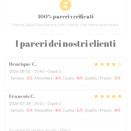
100% pareri verificati
Hanno dato il loro parere solo i clienti che hanno prenotato
I pareri dei nostri clienti
Henrique
C
2026-08-01
- 19:45 - Ospiti 3
Servizio
:
3
/5
Atmosfera
:
4
/5
Cucina
:
4
/5
Qualità / Prezzo
:
3
/5
Francois
C
2026-07-24
- 20:15 - Ospiti 2
Servizio
:
5
/5
Atmosfera
:
4
/5
Cucina
:
5
/5
Qualità / Prezzo
:
4
/5
Assiette et service au top ! Merci