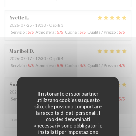
Yvette
L
2026-07-25
- 19:30 - Ospiti 3
Servizio
:
5
/5
Atmosfera
:
5
/5
Cucina
:
5
/5
Qualità / Prezzo
:
5
/5
Maribel
D
2026-07-17
- 12:30 - Ospiti 4
Servizio
:
5
/5
Atmosfera
:
5
/5
Cucina
:
4
/5
Qualità / Prezzo
:
4
/5
Sarah
A
2026-07-11
- 20:45 - Ospiti 2
Il ristorante e i suoi partner
Servizio
:
5
/5
Atmosfera
:
5
/5
Cucina
:
5
/5
Qualità / Prezzo
:
5
/5
utilizzano cookies su questo
sito, che possono comportare
la raccolta di dati personali. I
cookies denominati
Très bon restaurant Le service impeccable je recommande
«necessari» sono obbligatori e
installati per impostazione