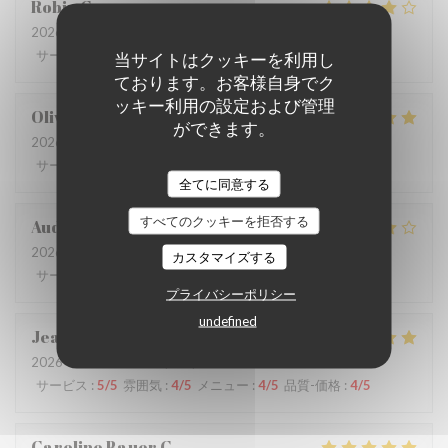
Robin
G
2026-07-09
- 12:30 - ゲスト 3
サービス
:
4
/5
雰囲気
:
4
/5
メニュー
:
4
/5
品質-価格
:
3
/5
当サイトはクッキーを利用し
ております。お客様自身でク
ッキー利用の設定および管理
Olivia
L
ができます。
2026-06-26
- 12:30 - ゲスト 9
サービス
:
5
/5
雰囲気
:
5
/5
メニュー
:
5
/5
品質-価格
:
4
/5
全てに同意する
すべてのクッキーを拒否する
Audrey
R
2026-06-22
- 19:30 - ゲスト 6
カスタマイズする
サービス
:
3
/5
雰囲気
:
5
/5
メニュー
:
4
/5
品質-価格
:
4
/5
プライバシーポリシー
undefined
Jean-Claude
M
2026-06-25
- 12:30 - ゲスト 2
サービス
:
5
/5
雰囲気
:
4
/5
メニュー
:
4
/5
品質-価格
:
4
/5
Caroline Bauer
C