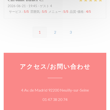
2026-06-21
- 19:45 - ゲスト 4
サービス
:
5
/5
雰囲気
:
5
/5
メニュー
:
5
/5
品質-価格
:
4
/5
1
2
3
アクセス/お問い合わせ
((新しいウ
4 Av. de Madrid 92200 Neuilly-sur-Seine
01 47 38 20 74