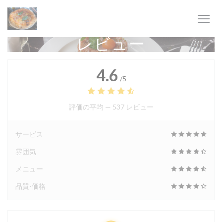
クッキー利用の管理について
レビュー
4.6
/5
評価の平均 —
537 レビュー
サービス
雰囲気
メニュー
品質-価格