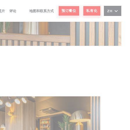
预订餐位
私有化
照片
评论
地图和联系方式
ZH
((在新窗口中打开))
((在新窗口中打开))