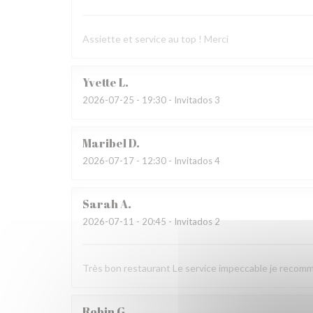
Assiette et service au top ! Merci
Yvette
L
2026-07-25
- 19:30 - Invitados 3
Maribel
D
2026-07-17
- 12:30 - Invitados 4
Sarah
A
2026-07-11
- 20:45 - Invitados 2
Très bon restaurant Le service impeccable je recom
Robin
G