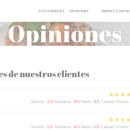
FOTOGRAFÍAS
OPINIONES
MAPA Y CONTA
((ABRE EN UNA NUEV
((ABRE EN UNA NU
Opiniones
es de nuestros clientes
Servicio
:
3
/5
Ambiente
:
4
/5
Menú
:
4
/5
Calidad / Precio
:
Servicio
:
5
/5
Ambiente
:
4
/5
Menú
:
5
/5
Calidad / Precio
: