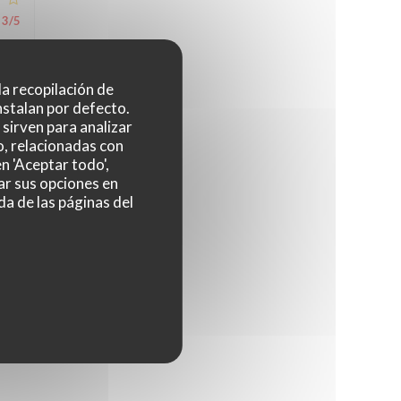
3
/5
 la recopilación de
4
/5
nstalan por defecto.
sirven para analizar
o, relacionadas con
n 'Aceptar todo',
4
/5
ar sus opciones en
da de las páginas del
4
/5
4
/5