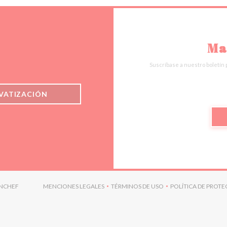
Ma
Suscríbase a nuestro boletín 
IVATIZACIÓN
((ABRE EN UNA NUEVA VENTANA))
NCHEF
MENCIONES LEGALES
TÉRMINOS DE USO
POLÍTICA DE PROT
((ABRE EN UNA NUEVA VENTANA))
((ABRE EN UNA NUEVA VENTAN