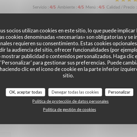
Servicio
:
4
/5
Ambiente
:
4
/5
Menú
:
4
/5
Calidad / Precio
:
us socios utilizan cookies en este sitio, lo que puede implicar
Servicio
:
5
/5
Ambiente
:
5
/5
Menú
:
5
/5
Calidad / Precio
:
as cookies denominadas «necesarias» son obligatorias y se i
nales requieren su consentimiento. Estas cookies opcionales 
ir la audiencia del sitio, ofrecer funcionalidades (por ejempl
o mostrar publicidad o contenidos personalizados. Haga clic e
Servicio
:
3
/5
Ambiente
:
5
/5
Menú
:
4
/5
Calidad / Precio
:
 'Personalizar' para gestionar sus preferencias. Puede cambi
ciendo clic en el icono de cookie en la parte inferior izquier
sitio.
Servicio
:
5
/5
Ambiente
:
4
/5
Menú
:
4
/5
Calidad / Precio
:
OK, aceptar todas
Denegar todas las cookies
Personalizar
Política de protección de datos personales
Política de gestión de cookies
Servicio
:
5
/5
Ambiente
:
5
/5
Menú
:
5
/5
Calidad / Precio
: