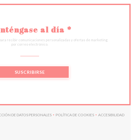
nténgase al día
*
para recibir comunicaciones personalizadas y ofertas de marketing
por correo electrónico.
SUSCRIBIRSE
ECCIÓN DE DATOS PERSONALES
POLÍTICA DE COOKIES
ACCESIBILIDAD
A))
((ABRE EN UNA NUEVA VENTANA))
((ABRE EN UNA NUEVA VENTANA))
((ABRE EN UNA 