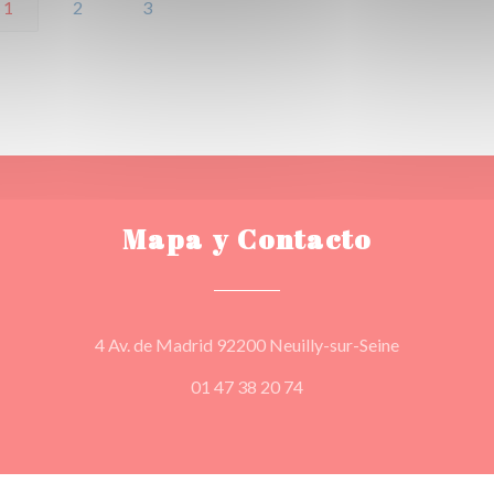
1
2
3
Mapa y Contacto
((abre en un
4 Av. de Madrid 92200 Neuilly-sur-Seine
01 47 38 20 74